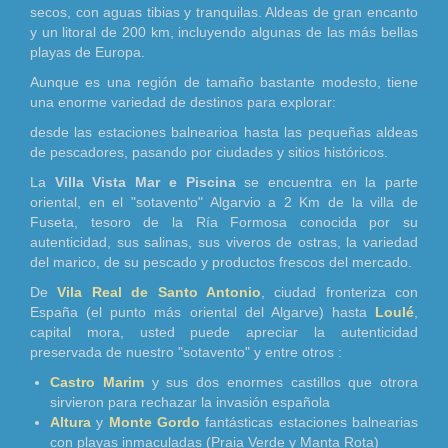
secos, con aguas tibias y tranquilas. Aldeas de gran encanto
y un litoral de 200 km, incluyendo algunas de las más bellas
playas de Europa.
Aunque es una región de tamaño bastante modesto, tiene
una enorme variedad de destinos para explorar:
desde las estaciones balnearioa hasta las pequeñas aldeas
de pescadores, pasando por ciudades y sitios históricos.
La
Villa Vista Mar e Piscina
se encuentra en la parte
oriental, en el "sotavento" Algarvio a 2 Km de la villa de
Fuseta, tesoro de la Ría Formosa conocida por su
autenticidad, sus salinas, sus viveros de ostras, la variedad
del marico, de su pescado y productos frescos del mercado.
De
Vila Real de Santo Antonio
, ciudad fronteriza con
España (el punto más oriental del Algarve) hasta
Loulé
,
capital mora, usted puede apreciar la autenticidad
preservada de nuestro "sotavento" y entre otros :
Castro Marim
y sus dos enormes castillos que otrora
sirvieron para rechazar la invasión española
Altura
y
Monte Gordo
fantásticas estaciones balnearias
con playas inmaculadas (Praia Verde y Manta Rota)