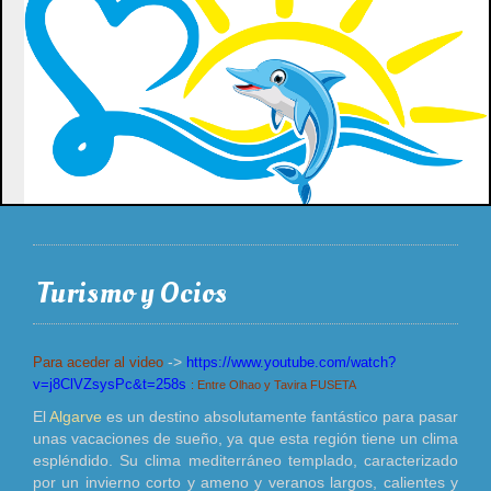
Turismo y Ocios
Para aceder al video
->
https://www.youtube.com/watch?
v=j8ClVZsysPc&t=258s
: Entre Olhao y Tavira FUSETA
El
Algarve
es un destino absolutamente fantástico para pasar
unas vacaciones de sueño, ya que esta región tiene un clima
espléndido. Su clima mediterráneo templado, caracterizado
por un invierno corto y ameno y veranos largos, calientes y