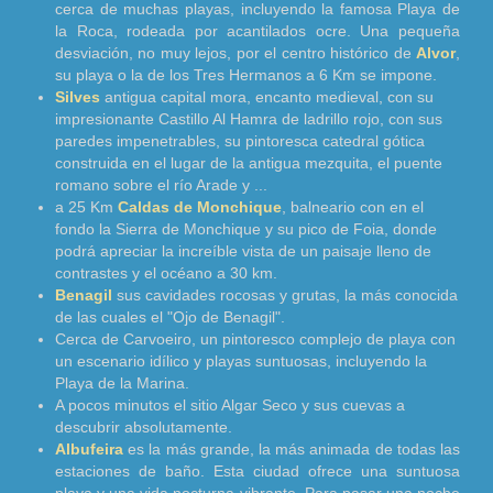
cerca de muchas playas, incluyendo la famosa Playa de
la Roca, rodeada por acantilados ocre. Una pequeña
desviación, no muy lejos, por el centro histórico de
Alvor
,
su playa o la de los Tres Hermanos a 6 Km se impone.
Silves
antigua capital mora, encanto medieval, con su
impresionante Castillo Al Hamra de ladrillo rojo, con sus
paredes impenetrables, su pintoresca catedral gótica
construida en el lugar de la antigua mezquita, el puente
romano sobre el río Arade y ...
a 25 Km
Caldas de Monchique
, balneario con en el
fondo la Sierra de Monchique y su pico de Foia, donde
podrá apreciar la increíble vista de un paisaje lleno de
contrastes y el océano a 30 km.
Benagil
sus cavidades rocosas y grutas, la más conocida
de las cuales el "Ojo de Benagil".
Cerca de Carvoeiro, un pintoresco complejo de playa con
un escenario idílico y playas suntuosas, incluyendo la
Playa de la Marina.
A pocos minutos el sitio Algar Seco y sus cuevas a
descubrir absolutamente.
Albufeira
es la más grande, la más animada de todas las
estaciones de baño. Esta ciudad ofrece una suntuosa