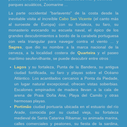
parques acuáticos, Zoomarine ...
La parte occidental "barlavento" de la costa desde la
inevitable visita al increíble
Cabo San Vicente
(el canto más
al suroeste de Europa) con su fortaleza, su faro, su
monasterio evocando su escuela naval, el épico de los
grandes descubrimientos a bordo de la carabela portuguesa
con vela triangular para navegar contra el viento ... y
Sagres
, que dio su nombre a la marca nacional de la
cerveza, a la localidad costera de
Quarteira
y el paseo
marítimo seufervilhante, se puede descubrir entre otros :
Lagos
y su fortaleza, Punta de la Bandera, su antigua
ciudad fortificada, su faro y playas sobre el Océano
Atlántico. Los acantilados cercanos a Ponta da Piedade,
un lugar natural excepcional, ofrecen vistas soberbias.
Escalones empinados de madera llevan a la cala de
arena de Praia Doña Ana, Playa del Camilo y otras
hermosas playas.
Portimão
ciudad portuaria ubicada en el estuario del río
Arade, conocida por su ciudad vieja, su fortaleza
medieval de Santa Catarina Ribamar, su animada marina,
calles comerciales y peatones, su fiesta de la sardina,