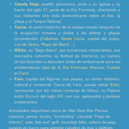
Cacela Vieja
, pueblo pintoresca, junto a su iglesia y su
fuerte del siglo 17, perla de la Ría Formosa, ofreciendo a
sus visitantes una vista deslumbrante sobre el mar, la
playa y el Parque Natural.
Tavira
, el centro histórico de la ciudad creado después de
la ocupación romana y árabe y las aldeas y playas
circundantes (
Cabañas
,
Santa Lucía
, capital del pulpo,
Luz de Tavira
,
Playa del Barril
...)
Olhão
, su "Baja ribera", sus numerosos restaurantes, sus
mercados cubiertos, su festival de mariscos, su camino
de las leyendas a descubrir antes de embarcarse para las
emblemáticas
islas de la Ría Formosa
:
Armona
,
Culatra
et
Farol
.
Faro
, capital del Algarve, sus playas, su centro histórico,
cultural y comercial. Cerca de Faro, puede visitar
Estoi
,
reconocido por las ruinas romanas de Milreu, su Palacio
estilo Rococó del siglo XIX, con sus ajetreados y jardines
exuberantes.
Actividades deportivas cerca de Villa Vista Mar Piscina :
natación, pesca, buceo, "snorkeling", cascada "Pego do
Inferno", vela, kite surf, golf, mountain bike, safaris de jeep,
paseos en barco para admirar caballos de mar y delfines,