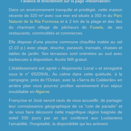
l’avance et directement sur la page «Réservation»
Dans un environnement tranquille et privilégié, cette maison
récente de 320 m² avec vue mer est située à 350 m du
Parc
Naturel de la Ria Formosa
et à 2 km de la plage et des îles
du charmant village de pêcheurs de
Fuseta
, de ses
restaurants, commodités et commerces.
Elle dispose d'une piscine commune chauffée traitée au sel
(2-10 p.) avec plage, douche, parasols, transats, chaises et
tables de jardin. Ses terrasses sont orientées au sud avec
barbecues à disposition. Accès Wifi gratuit.
L’établissement est agréé « Alojamento Local » et enregistré
sous le n° 69209/AL. Au calme dans cette quiétude, à la
campagne, près de l’Océan, avec la «Serra do Caldeirão» en
arrière plan vous pourrez profiter sereinement d’un séjour
inoubliable en
Algarve
.
Françoise et José seront ravis de vous accueillir, de partager
leur connaissance géographique de ce "coin de paradis" et
de vous faire découvrir cette magnifique région baignée de
soleil 330 jours par an qui confèrent aux Lusitaniens
l'amabilité, l'hospitalité, la disponibilité qui les animent.